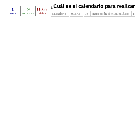
¿Cuál es el calendario para realiza
0
9
66227
calendario
madrid
ite
inspección técnica edificio
r
votos
respuestas
visitas