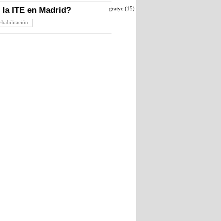
r la ITE en Madrid?
gratyc (
15
)
ehabilitación