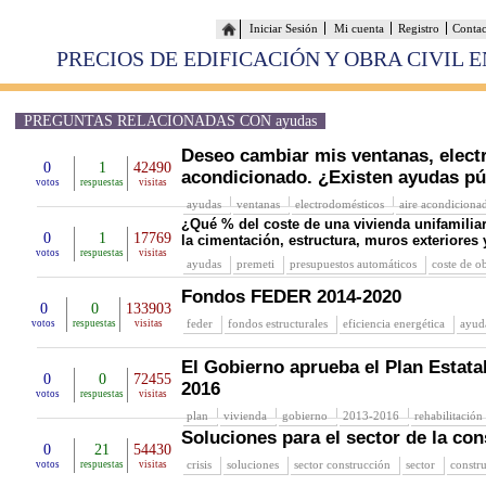
Iniciar Sesión
Mi cuenta
Registro
Conta
PRECIOS DE EDIFICACIÓN Y OBRA CIVIL 
PREGUNTAS RELACIONADAS CON ayudas
Deseo cambiar mis ventanas, elect
0
1
42490
acondicionado. ¿Existen ayudas púb
votos
respuestas
visitas
ayudas
ventanas
electrodomésticos
aire acondiciona
¿Qué % del coste de una vivienda unifamilia
0
1
17769
la cimentación, estructura, muros exteriores 
votos
respuestas
visitas
ayudas
premeti
presupuestos automáticos
coste de o
Fondos FEDER 2014-2020
0
0
133903
feder
fondos estructurales
eficiencia energética
ayud
votos
respuestas
visitas
El Gobierno aprueba el Plan Estata
0
0
72455
2016
votos
respuestas
visitas
plan
vivienda
gobierno
2013-2016
rehabilitación
Soluciones para el sector de la co
0
21
54430
crisis
soluciones
sector construcción
sector
constr
votos
respuestas
visitas