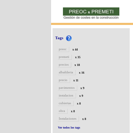
Tags
preoc
x 44
premeti
x 35
precios
x 18
albañileria
x 16
precio
x 11
pavimentos
x 9
instalacion
x 9
cubiertas
x 8
obra
x 8
Instalaciones
x 8
Ver todos los tags