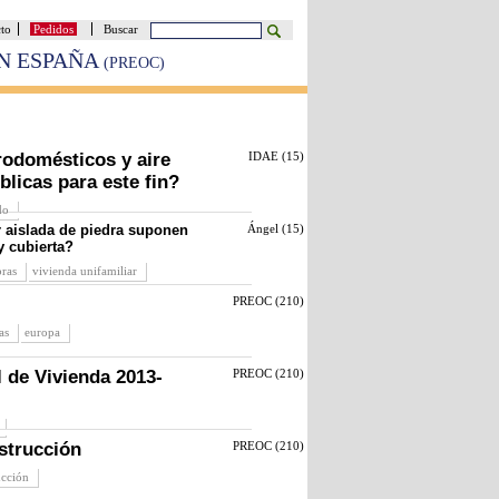
cto
Pedidos
Buscar
EN ESPAÑA
(PREOC)
rodomésticos y aire
IDAE (
15
)
licas para este fin?
do
r aislada de piedra suponen
Ángel (
15
)
y cubierta?
bras
vivienda unifamiliar
PREOC (
210
)
as
europa
l de Vivienda 2013-
PREOC (
210
)
nstrucción
PREOC (
210
)
ucción