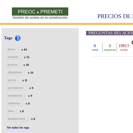
PRECIOS DE 
PREGUNTAS RELACIONA
Tags
0
0
19813
preoc
x 44
votos
respuestas
visitas
premeti
x 35
precios
x 18
albañileria
x 16
precio
x 11
pavimentos
x 9
instalacion
x 9
cubiertas
x 8
obra
x 8
Instalaciones
x 8
Ver todos los tags