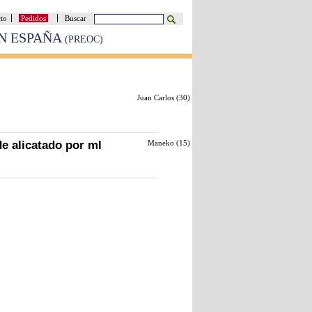
cto
Pedidos
Buscar
EN ESPAÑA
(PREOC)
Juan Carlos (
30
)
de alicatado por ml
Maneko (
15
)