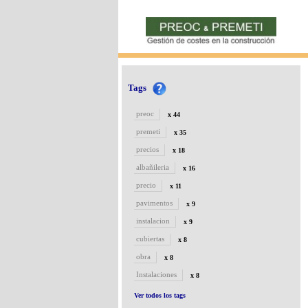
Tags
preoc
x 44
premeti
x 35
precios
x 18
albañileria
x 16
precio
x 11
pavimentos
x 9
instalacion
x 9
cubiertas
x 8
obra
x 8
Instalaciones
x 8
Ver todos los tags