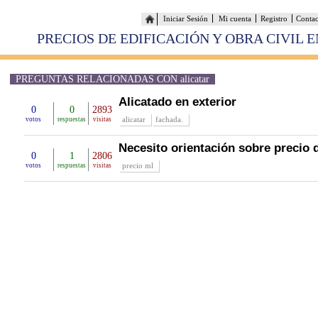
Iniciar Sesión
Mi cuenta
Registro
Conta
PRECIOS DE EDIFICACIÓN Y OBRA CIVIL 
PREGUNTAS RELACIONADAS CON alicatar
Alicatado en exterior
0
0
2893
alicatar
fachada.
votos
respuestas
visitas
Necesito orientación sobre precio 
0
1
2806
precio ml
votos
respuestas
visitas