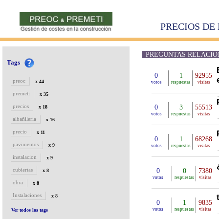
PRECIOS DE 
PREGUNTAS RELACIO
Tags
0
1
92955
preoc
x 44
votos
respuestas
visitas
premeti
x 35
precios
0
3
55513
x 18
votos
respuestas
visitas
albañileria
x 16
precio
x 11
0
1
68268
pavimentos
x 9
votos
respuestas
visitas
instalacion
x 9
cubiertas
0
0
7380
x 8
votos
respuestas
visitas
obra
x 8
Instalaciones
x 8
0
1
9835
votos
respuestas
visitas
Ver todos los tags