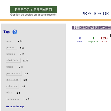
PRECIOS DE 
PREGUNTAS RELACIONAD
Tags
0
1
1299
preoc
x 44
votos
respuestas
visitas
premeti
x 35
precios
x 18
albañileria
x 16
precio
x 11
pavimentos
x 9
instalacion
x 9
cubiertas
x 8
obra
x 8
Instalaciones
x 8
Ver todos los tags