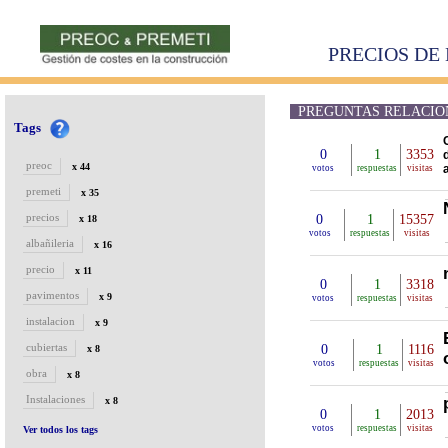
PRECIOS DE 
PREGUNTAS RELACIONA
Tags
0
1
3353
preoc
x 44
votos
respuestas
visitas
premeti
x 35
precios
0
1
15357
x 18
votos
respuestas
visitas
albañileria
x 16
precio
x 11
0
1
3318
pavimentos
x 9
votos
respuestas
visitas
instalacion
x 9
cubiertas
0
1
1116
x 8
votos
respuestas
visitas
obra
x 8
Instalaciones
x 8
0
1
2013
votos
respuestas
visitas
Ver todos los tags