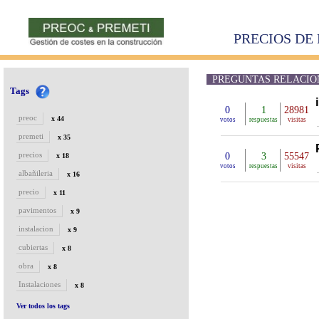
PRECIOS DE 
PREGUNTAS RELACIONA
Tags
0
1
28981
preoc
x 44
votos
respuestas
visitas
premeti
x 35
precios
0
3
55547
x 18
votos
respuestas
visitas
albañileria
x 16
precio
x 11
pavimentos
x 9
instalacion
x 9
cubiertas
x 8
obra
x 8
Instalaciones
x 8
Ver todos los tags