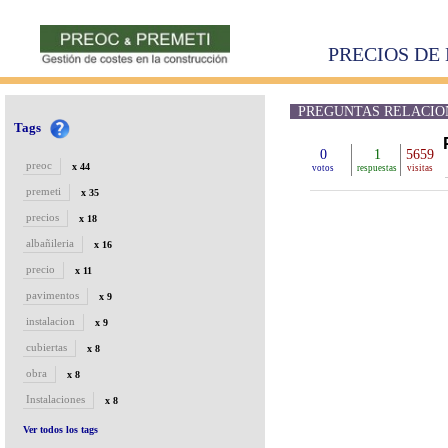
PRECIOS DE 
PREGUNTAS RELACIONA
Tags
0
1
5659
preoc
x 44
votos
respuestas
visitas
premeti
x 35
precios
x 18
albañileria
x 16
precio
x 11
pavimentos
x 9
instalacion
x 9
cubiertas
x 8
obra
x 8
Instalaciones
x 8
Ver todos los tags