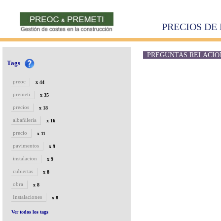
PRECIOS DE 
PREGUNTAS RELACIONAD
Tags
preoc
x 44
premeti
x 35
precios
x 18
albañileria
x 16
precio
x 11
pavimentos
x 9
instalacion
x 9
cubiertas
x 8
obra
x 8
Instalaciones
x 8
Ver todos los tags