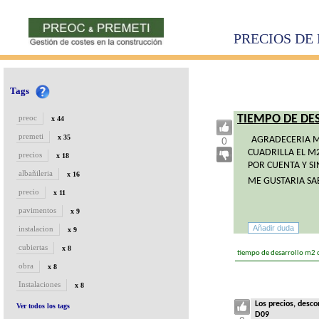
PRECIOS DE 
Tags
TIEMPO DE DE
preoc
x 44
premeti
x 35
AGRADECERIA M
0
CUADRILLA EL M
precios
x 18
POR CUENTA Y SI
albañileria
x 16
ME GUSTARIA SA
precio
x 11
pavimentos
x 9
instalacion
x 9
cubiertas
x 8
tiempo de desarrollo m2 c
obra
x 8
Instalaciones
x 8
Los precios, desc
Ver todos los tags
D09