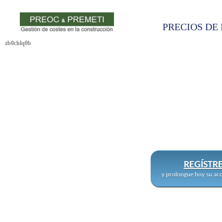
PRECIOS DE 
zb0chlq0b
REGÍSTR
y prolongue hoy su acc