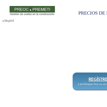
PRECIOS DE 
u38tq610
REGÍSTR
y prolongue hoy su acc