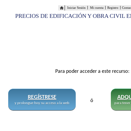
Iniciar Sesión
Mi cuenta
Registro
Conta
PRECIOS DE EDIFICACIÓN Y OBRA CIVIL 
Para poder acceder a este recurso:
REGÍSTRESE
ADQU
ó
y prolongue hoy su acceso a la web
para tener