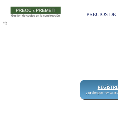
PRECIOS DE 
dfg
REGÍSTR
y prolongue hoy su acc