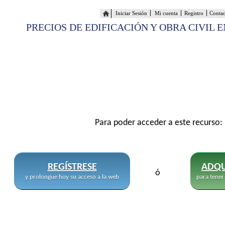
Iniciar Sesión
Mi cuenta
Registro
Conta
PRECIOS DE EDIFICACIÓN Y OBRA CIVIL 
Para poder acceder a este recurso:
REGÍSTRESE
ADQU
ó
y prolongue hoy su acceso a la web
para tener