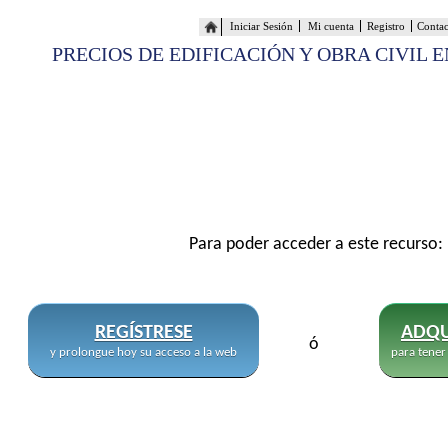
Iniciar Sesión
Mi cuenta
Registro
Conta
PRECIOS DE EDIFICACIÓN Y OBRA CIVIL 
Para poder acceder a este recurso:
REGÍSTRESE
ADQU
ó
y prolongue hoy su acceso a la web
para tener