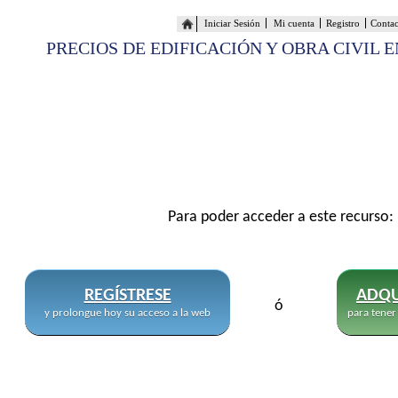
Iniciar Sesión
Mi cuenta
Registro
Conta
PRECIOS DE EDIFICACIÓN Y OBRA CIVIL 
Para poder acceder a este recurso:
REGÍSTRESE
ADQU
ó
y prolongue hoy su acceso a la web
para tener