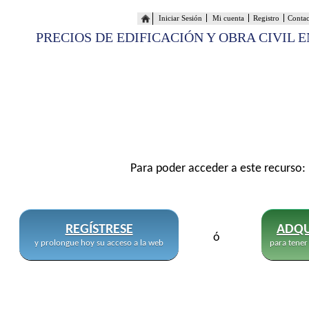
Iniciar Sesión
Mi cuenta
Registro
Conta
PRECIOS DE EDIFICACIÓN Y OBRA CIVIL 
Para poder acceder a este recurso:
REGÍSTRESE
ADQU
ó
y prolongue hoy su acceso a la web
para tener