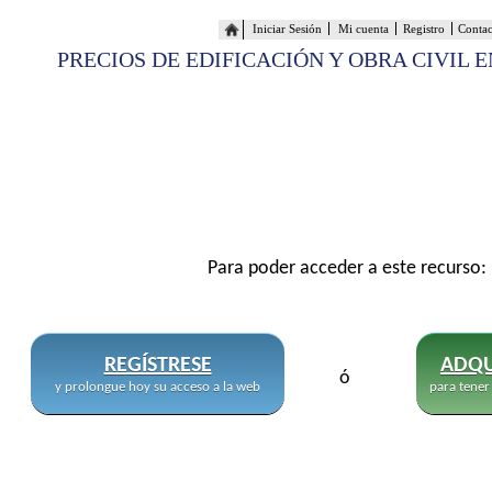
Iniciar Sesión
Mi cuenta
Registro
Conta
PRECIOS DE EDIFICACIÓN Y OBRA CIVIL 
Para poder acceder a este recurso:
REGÍSTRESE
ADQU
ó
y prolongue hoy su acceso a la web
para tener