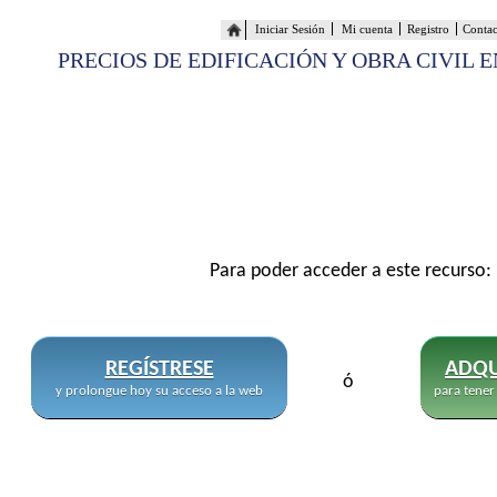
Iniciar Sesión
Mi cuenta
Registro
Conta
PRECIOS DE EDIFICACIÓN Y OBRA CIVIL 
Para poder acceder a este recurso:
REGÍSTRESE
ADQU
ó
y prolongue hoy su acceso a la web
para tener