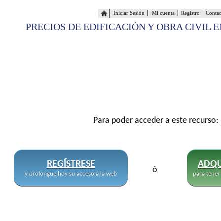
Iniciar Sesión
Mi cuenta
Registro
Conta
PRECIOS DE EDIFICACIÓN Y OBRA CIVIL 
Para poder acceder a este recurso:
REGÍSTRESE
ADQU
ó
y prolongue hoy su acceso a la web
para tener