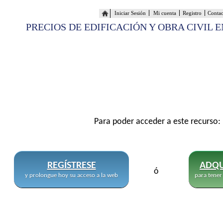
Iniciar Sesión
Mi cuenta
Registro
Conta
PRECIOS DE EDIFICACIÓN Y OBRA CIVIL 
Para poder acceder a este recurso:
REGÍSTRESE
ADQU
ó
y prolongue hoy su acceso a la web
para tener