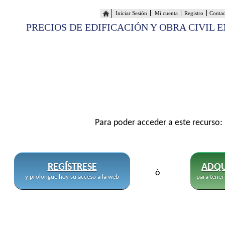
Iniciar Sesión
Mi cuenta
Registro
Conta
PRECIOS DE EDIFICACIÓN Y OBRA CIVIL 
Para poder acceder a este recurso:
REGÍSTRESE
ADQU
ó
y prolongue hoy su acceso a la web
para tener