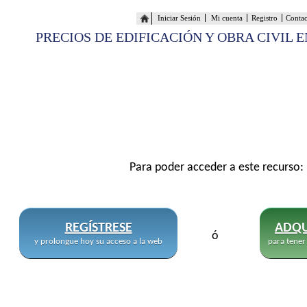
Iniciar Sesión
Mi cuenta
Registro
Conta
PRECIOS DE EDIFICACIÓN Y OBRA CIVIL 
Para poder acceder a este recurso:
REGÍSTRESE
ADQU
ó
y prolongue hoy su acceso a la web
para tener