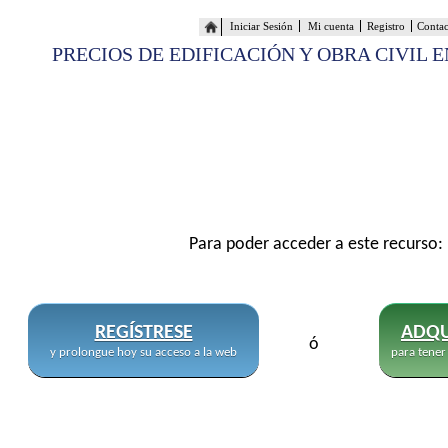
Iniciar Sesión
Mi cuenta
Registro
Conta
PRECIOS DE EDIFICACIÓN Y OBRA CIVIL 
Para poder acceder a este recurso:
REGÍSTRESE
ADQU
ó
y prolongue hoy su acceso a la web
para tener