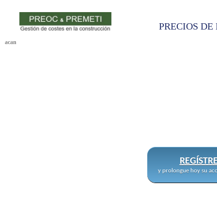
PRECIOS DE 
acan
REGÍSTR
y prolongue hoy su acc