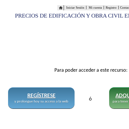
Iniciar Sesión
Mi cuenta
Registro
Conta
PRECIOS DE EDIFICACIÓN Y OBRA CIVIL 
Para poder acceder a este recurso:
REGÍSTRESE
ADQU
ó
y prolongue hoy su acceso a la web
para tener