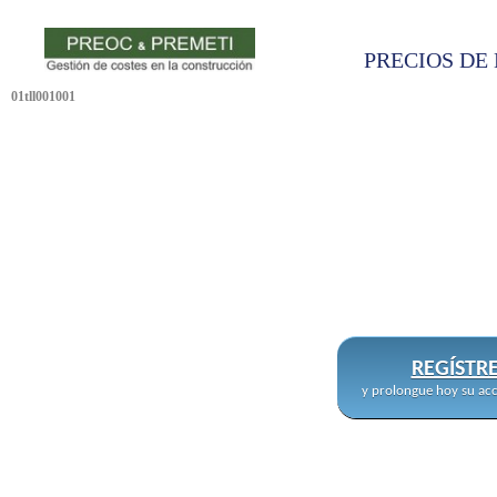
PRECIOS DE 
01tll001001
REGÍSTR
y prolongue hoy su acc