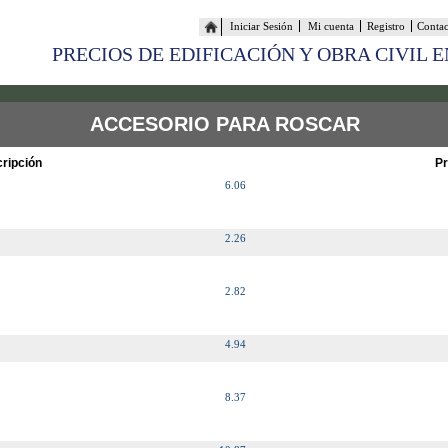
Iniciar Sesión
Mi cuenta
Registro
Conta
PRECIOS DE EDIFICACIÓN Y OBRA CIVIL 
ACCESORIO PARA ROSCAR
ripción
Pr
6.06
2.26
2.82
4.94
8.37