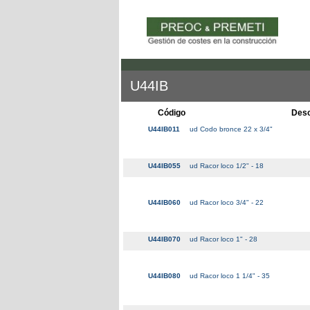
U44IB
Código
Desc
U44IB011
ud Codo bronce 22 x 3/4"
U44IB055
ud Racor loco 1/2" - 18
U44IB060
ud Racor loco 3/4" - 22
U44IB070
ud Racor loco 1" - 28
U44IB080
ud Racor loco 1 1/4" - 35