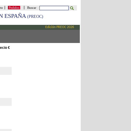
cto
Pedidos
Buscar
EN ESPAÑA
(PREOC)
Edición PREOC 2026
ecio €