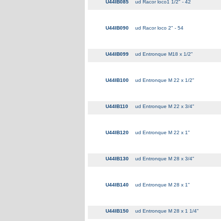
U44IB085
ud Racor loco1 1/2" - 42
U44IB090
ud Racor loco 2" - 54
U44IB099
ud Entronque M18 x 1/2"
U44IB100
ud Entronque M 22 x 1/2"
U44IB110
ud Entronque M 22 x 3/4"
U44IB120
ud Entronque M 22 x 1"
U44IB130
ud Entronque M 28 x 3/4"
U44IB140
ud Entronque M 28 x 1"
U44IB150
ud Entronque M 28 x 1 1/4"