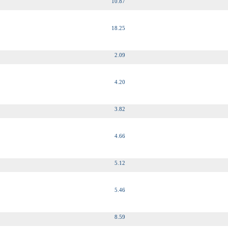
10.87
18.25
2.09
4.20
3.82
4.66
5.12
5.46
8.59