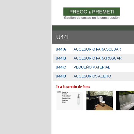
U44I
U44IA
ACCESORIO PARA SOLDAR
U44IB
ACCESORIO PARA ROSCAR
U44IC
PEQUEÑO MATERIAL
U44ID
ACCESORIOS ACERO
Ir a la sección de fotos