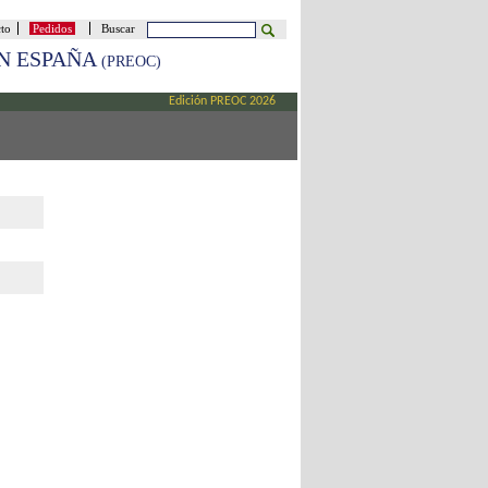
cto
Pedidos
Buscar
EN ESPAÑA
(PREOC)
Edición PREOC 2026