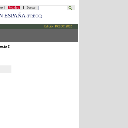
cto
Pedidos
Buscar
EN ESPAÑA
(PREOC)
Edición PREOC 2026
ecio €