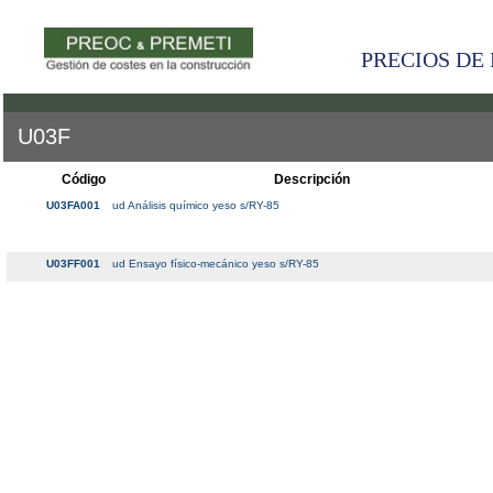
PRECIOS DE 
U03F
Código
Descripción
U03FA001
ud Análisis químico yeso s/RY-85
U03FF001
ud Ensayo físico-mecánico yeso s/RY-85