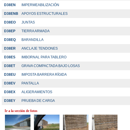
D38EN
IMPERMEABILIZACIÓN
D38ENB
APOYOS ESTRUCTURALES
D38EO
JUNTAS
D38EP
TIERRA ARMADA
D38EQ
BARANDILLA
D38ER
ANCLAJE TENDONES
D38ES
IMBORNAL PARA TABLERO
D38ET
GRAVA COMPACTADA BAJO LOSAS
D38EU
IMPOSTA BARRERA RÍGIDA
D38EV
PANTALLA
D38EX
ALIGERAMIENTOS
D38EY
PRUEBA DE CARGA
Ir a la sección de fotos