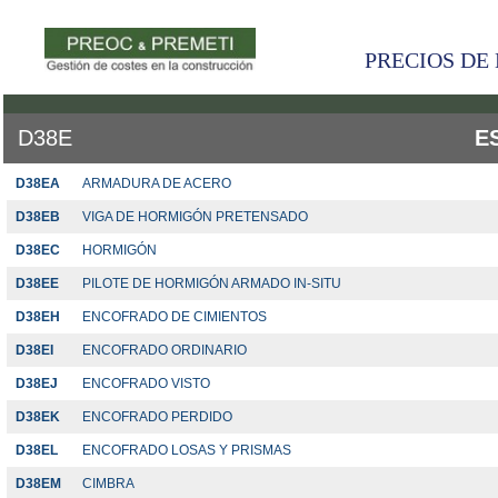
PRECIOS DE 
D38E
E
D38EA
ARMADURA DE ACERO
D38EB
VIGA DE HORMIGÓN PRETENSADO
D38EC
HORMIGÓN
D38EE
PILOTE DE HORMIGÓN ARMADO IN-SITU
D38EH
ENCOFRADO DE CIMIENTOS
D38EI
ENCOFRADO ORDINARIO
D38EJ
ENCOFRADO VISTO
D38EK
ENCOFRADO PERDIDO
D38EL
ENCOFRADO LOSAS Y PRISMAS
D38EM
CIMBRA