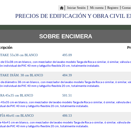
Iniciar Sesión
Mi cuenta
Registro
Conta
PRECIOS DE EDIFICACIÓN Y OBRA CIVIL 
SOBRE ENCIMERA
ripción
Pr
495.09
TAKE 55x38 cm BLANCO
de 55x38 cm en blanco, con mezclador de lavabo modelo Targa de Roca o similar, ó similar, válvula 
n individual de PVC 40 mm y latiguillo flexible 20 cm, totalmente instalado.
484.39
TAKE DIÁM. 38 cm BLANCO
de diámetro 38 cm en blanco, con mezclador de lavabo modelo Targa de Roca o similar, ó similar, vá
n individual de PVC 40 mm y latiguillo flexible 20 cm, totalmente instalado.
501.51
RA 45x35 cm BLANCO
 45x35 cm en blanco, con mezclador de lavabo modelo Targa de Roca o similar, ó similar, válvula de
dual de PVC 40 mm y latiguillo flexible 20 cm, totalmente instalado.
486.53
FÍA 46x41 cm BLANCO
e 46x41 cm en blanco, con mezclador de lavabo modelo Targa de Roca o similar, ó similar, válvula de
dual de PVC 40 mm y latiguillo flexible 20 cm, totalmente instalado.