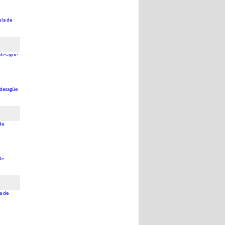
ula de
 desagüe
 desagüe
de
de
a de