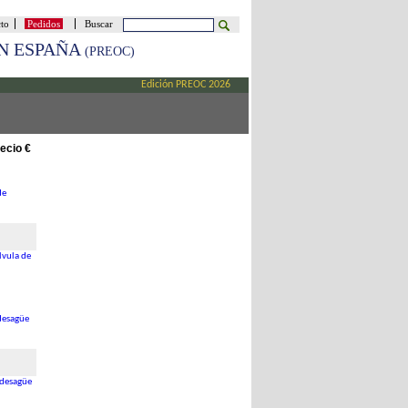
cto
Pedidos
Buscar
EN ESPAÑA
(PREOC)
Edición PREOC 2026
ecio €
de
lvula de
 desagüe
 desagüe