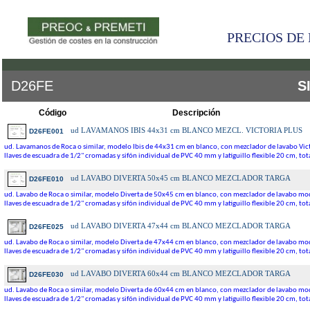
PRECIOS DE 
D26FE
S
Código
Descripción
ud
LAVAMANOS IBIS 44x31 cm BLANCO MEZCL. VICTORIA PLUS
D26FE001
ud. Lavamanos de Roca o similar, modelo Ibis de 44x31 cm en blanco, con mezclador de lavabo Victo
llaves de escuadra de 1/2" cromadas y sifón individual de PVC 40 mm y latiguillo flexible 20 cm, to
ud
LAVABO DIVERTA 50x45 cm BLANCO MEZCLADOR TARGA
D26FE010
ud. Lavabo de Roca o similar, modelo Diverta de 50x45 cm en blanco, con mezclador de lavabo mode
llaves de escuadra de 1/2" cromadas y sifón individual de PVC 40 mm y latiguillo flexible 20 cm, to
ud
LAVABO DIVERTA 47x44 cm BLANCO MEZCLADOR TARGA
D26FE025
ud. Lavabo de Roca o similar, modelo Diverta de 47x44 cm en blanco, con mezclador de lavabo mode
llaves de escuadra de 1/2" cromadas y sifón individual de PVC 40 mm y latiguillo flexible 20 cm, to
ud
LAVABO DIVERTA 60x44 cm BLANCO MEZCLADOR TARGA
D26FE030
ud. Lavabo de Roca o similar, modelo Diverta de 60x44 cm en blanco, con mezclador de lavabo mode
llaves de escuadra de 1/2" cromadas y sifón individual de PVC 40 mm y latiguillo flexible 20 cm, to